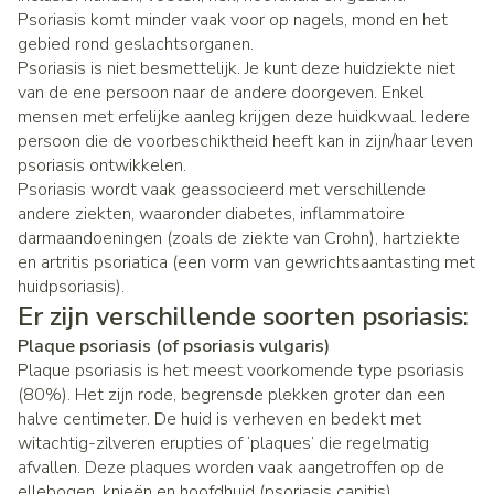
Psoriasis komt minder vaak voor op nagels, mond en het
gebied rond geslachtsorganen.
Psoriasis is niet besmettelijk. Je kunt deze huidziekte niet
van de ene persoon naar de andere doorgeven. Enkel
mensen met erfelijke aanleg krijgen deze huidkwaal. Iedere
persoon die de voorbeschiktheid heeft kan in zijn/haar leven
psoriasis ontwikkelen.
Psoriasis wordt vaak geassocieerd met verschillende
andere ziekten, waaronder diabetes, inflammatoire
darmaandoeningen (zoals de ziekte van Crohn), hartziekte
en artritis psoriatica (een vorm van gewrichtsaantasting met
huidpsoriasis).
Er zijn verschillende soorten psoriasis:
Plaque psoriasis (of psoriasis vulgaris)
Plaque psoriasis is het meest voorkomende type psoriasis
(80%). Het zijn rode, begrensde plekken groter dan een
halve centimeter. De huid is verheven en bedekt met
witachtig-zilveren erupties of ‘plaques’ die regelmatig
afvallen. Deze plaques worden vaak aangetroffen op de
ellebogen, knieën en hoofdhuid (psoriasis capitis).