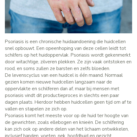
Psoriasis is een chronische huidaandoening die huidcellen
snel opbouwt. Een opeenhoping van deze cellen leidt tot
schilfers op het huidoppervlak. Psoriasis wordt gekenmerkt
door witachtige, zilveren plekken. Ze zijn vaak ontstoken en
rood, en soms zullen ze barsten en zelfs bloeden.
De levenscyclus van een huidcel is één maand. Normaal
gezien komen nieuwe huidcellen langzaam naar de
oppervlakte en schilferen dan af, maar bij mensen met
psoriasis vindt dit productieproces in slechts een paar
dagen plaats. Hierdoor hebben huidcellen geen tijd om af te
vallen en stapelen ze zich op.
Psoriasis komt het meeste voor op de huid ter hoogte van
de gewrichten, zoals ellebogen en knieën. De schilfering
kan zich ook op andere delen van het lichaam ontwikkelen,
inclusief handen, voeten, nek, hoofdhuid en gezicht.