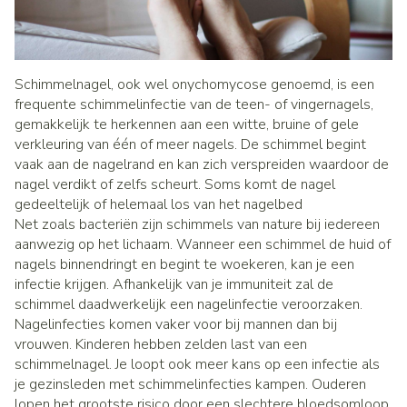
Schimmelnagel, ook wel onychomycose genoemd, is een
frequente schimmelinfectie van de teen- of vingernagels,
gemakkelijk te herkennen aan een witte, bruine of gele
verkleuring van één of meer nagels. De schimmel begint
vaak aan de nagelrand en kan zich verspreiden waardoor de
nagel verdikt of zelfs scheurt. Soms komt de nagel
gedeeltelijk of helemaal los van het nagelbed
Net zoals bacteriën zijn schimmels van nature bij iedereen
aanwezig op het lichaam. Wanneer een schimmel de huid of
nagels binnendringt en begint te woekeren, kan je een
infectie krijgen. Afhankelijk van je immuniteit zal de
schimmel daadwerkelijk een nagelinfectie veroorzaken.
Nagelinfecties komen vaker voor bij mannen dan bij
vrouwen. Kinderen hebben zelden last van een
schimmelnagel. Je loopt ook meer kans op een infectie als
je gezinsleden met schimmelinfecties kampen. Ouderen
lopen het grootste risico door een slechtere bloedsomloop,