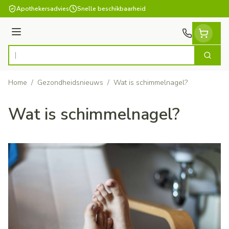
Ga naar de inhoud
Apothekersadvies
Snelle beschikbaarheid
Menu
Zoek
Product, merk, categorie...
Home
/
Gezondheidsnieuws
/
Wat is schimmelnagel?
Wat is schimmelnagel?