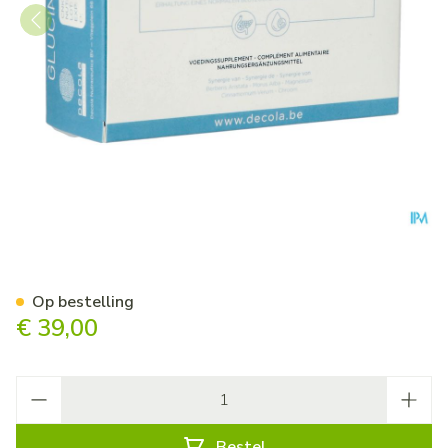
Glucineq V-caps 60
Op bestelling
€ 39,00
Aantal
Bestel