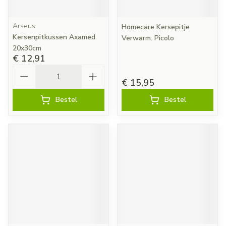
Arseus
Homecare Kersepitje
Kersenpitkussen Axamed
Verwarm. Picolo
20x30cm
€ 12,91
Aantal
€ 15,95
Bestel
Bestel