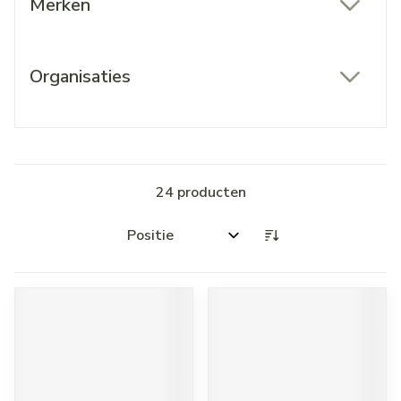
Merken
filter
Organisaties
filter
24
producten
Sorteer op: