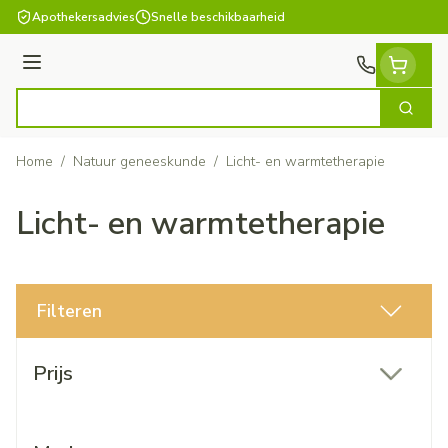
Ga naar de inhoud
Apothekersadvies
Snelle beschikbaarheid
Menu
Zoek
Product, merk, categorie...
Home
/
Natuur geneeskunde
/
Licht- en warmtetherapie
Licht- en warmtetherapie
Filteren
Doorgaan naar productlijst
Prijs
filter