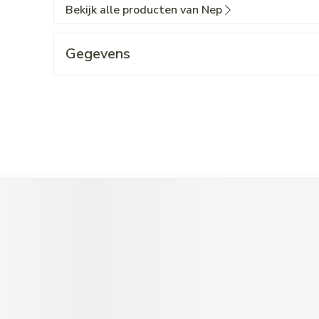
Bekijk alle producten van Nep
Gegevens
t de tabtoets. Je kunt de carrousel overslaan of direct naar de c