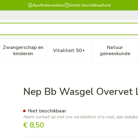
Apothekersadvies
Snelle beschikbaarheid
Zwangerschap en
Natuur
Vitaliteit 50+
, verzorging en hygiëne categorie
enu voor Dieet, voeding en vitamines categorie
Toon submenu voor Zwangerschap en kinderen ca
Toon submenu voor Vitaliteit
Toon subm
kinderen
geneeskunde
haam-haar Pompfl 500ml
Nep Bb Wasgel Overvet 
Niet beschikbaar
Neem contact op met ons via telefoon of e-mail, dan bekij
€ 8,50