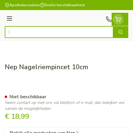
Ga naar de inhoud
Apothekersadvies
Snelle beschikbaarheid
Menu
Zoek
Product, merk, categorie...
Nep Nagelriempincet 10cm
Nep Nagelriempincet 10cm
Niet beschikbaar
Neem contact op met ons via telefoon of e-mail, dan bekijken we
samen de mogelijkheden.
€ 18,99