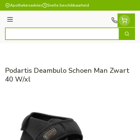
Ga naar de inhoud
Apothekersadvies
Snelle beschikbaarheid
Menu
Zoek
Product, merk, categorie...
Podartis Deambulo Schoen Man Zwart
40 W/xl