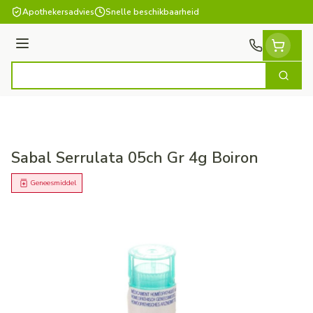
Ga naar de inhoud
Apothekersadvies
Snelle beschikbaarheid
Menu
Zoek
Product, merk, categorie...
Sabal Serrulata 05ch Gr 4g Boiron
Geneesmiddel