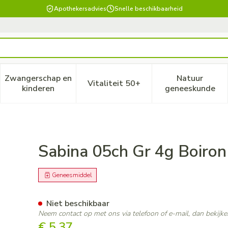
Apothekersadvies
Snelle beschikbaarheid
Zwangerschap en
Natuur
Vitaliteit 50+
, verzorging en hygiëne categorie
enu voor Dieet, voeding en vitamines categorie
Toon submenu voor Zwangerschap en kinderen ca
Toon submenu voor Vitaliteit
Toon subm
kinderen
geneeskunde
Sabina 05ch Gr 4g Boiron
Geneesmiddel
Niet beschikbaar
Neem contact op met ons via telefoon of e-mail, dan bekij
€ 5,37