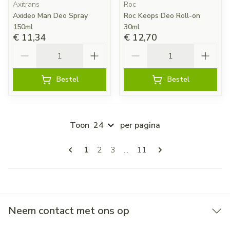
Axitrans
Roc
Axideo Man Deo Spray
Roc Keops Deo Roll-on
150ml
30ml
€ 11,34
€ 12,70
Aantal
Aantal
Bestel
Bestel
Toon
per pagina
Pagina's
U lees momenteel pagina
Pagina
Pagina
Pagina
1
2
3
...
11
Neem contact met ons op