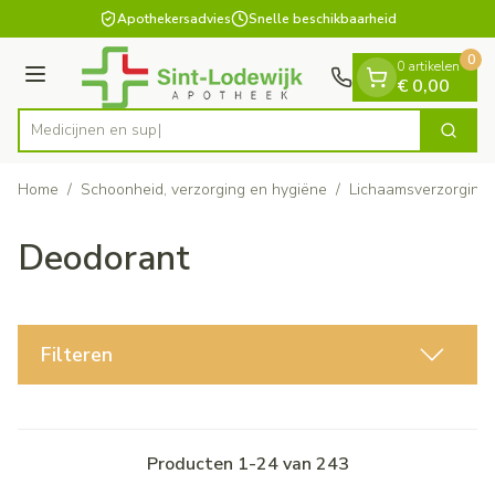
Dia 1 van 1
Ga naar de inhoud
Apothekersadvies
Snelle beschikbaarheid
0
0 artikelen
Menu
€ 0,00
Zoek
Product, merk, categorie...
Home
/
Schoonheid, verzorging en hygiëne
/
Lichaamsverzorging
Deodorant
Filteren
Producten
1
-
24
van
243