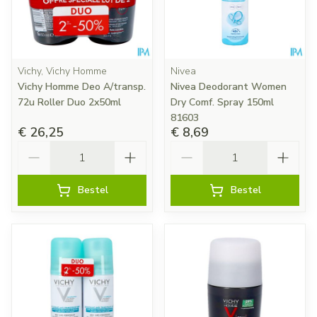
Vichy, Vichy Homme
Nivea
Vichy Homme Deo A/transp.
Nivea Deodorant Women
72u Roller Duo 2x50ml
Dry Comf. Spray 150ml
81603
€ 26,25
€ 8,69
Aantal
Aantal
Bestel
Bestel