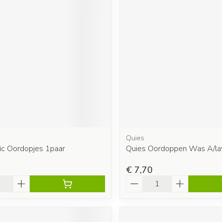
Quies
ic Oordopjes 1paar
Quies Oordoppen Was A/la
€ 7,70
Aantal