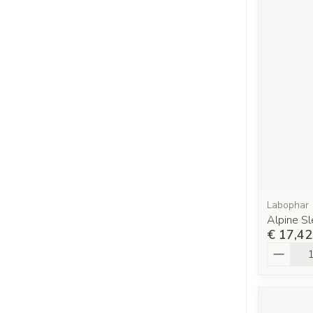
Labophar
Alpine S
€ 17,42
Aantal