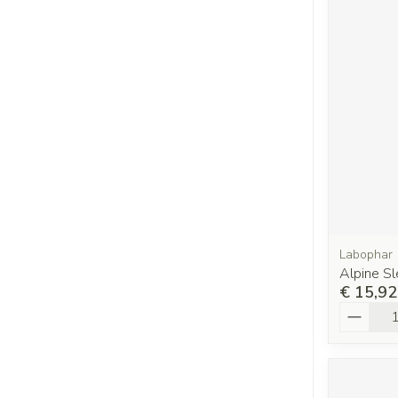
Labophar
Alpine S
€ 15,92
Aantal