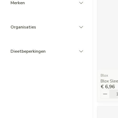
Merken
filter
Organisaties
filter
Dieetbeperkingen
filter
Blox
Blox Sle
€ 6,96
Aantal