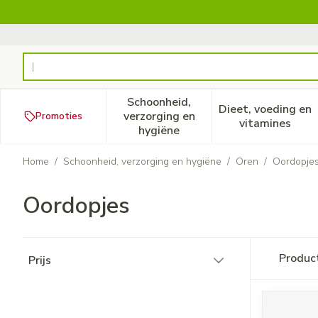
Ga naar de inhoud
Product, merk, categorie...
Schoonheid,
Dieet, voeding en
verzorging en
Promoties
Toon submenu voor Schoonheid
Toon subm
vitamines
hygiëne
Home
/
Schoonheid, verzorging en hygiëne
/
Oren
/
Oordopje
Oordopjes
Doorgaan naar productlijst
Produc
Prijs
filter