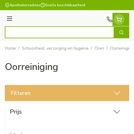
Ga naar de inhoud
Apothekersadvies
Snelle beschikbaarheid
Menu
Zoek
Product, merk, categorie...
Home
/
Schoonheid, verzorging en hygiëne
/
Oren
/
Oorreiniging
Oorreiniging
Filteren
Doorgaan naar productlijst
Prijs
filter