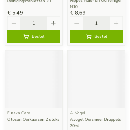
Nippes Huid- En Oorreiniger
Reinigingstabletten 20
N10
€ 5,49
€ 8,69
Aantal
Aantal
Bestel
Bestel
Eureka Care
A. Vogel
Otosan Oorkaarsen 2 stuks
A.vogel Oorsmeer Druppels
20ml