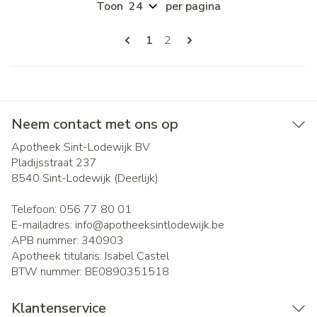
Toon
per pagina
Pagina's
U lees momenteel pagina
Pagina
1
2
Neem contact met ons op
Apotheek Sint-Lodewijk BV
Pladijsstraat 237
8540
Sint-Lodewijk (Deerlijk)
Telefoon:
056 77 80 01
E-mailadres:
info@
apotheeksintlodewijk.be
APB nummer:
340903
Apotheek titularis:
Isabel Castel
BTW nummer:
BE0890351518
Klantenservice