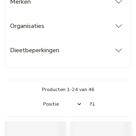
Merken
filter
Organisaties
filter
Dieetbeperkingen
filter
Producten
1
-
24
van
46
Sorteer op: