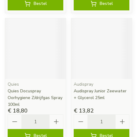
Bestel
Bestel
Quies
Audispray
Quies Docuspray
Audispray Junior Zeewater
Oorhygiene Z/drijfgas Spray
+ Glycerol 25ml
100ml
€ 18,80
€ 13,82
Aantal
Aantal
Bestel
Bestel