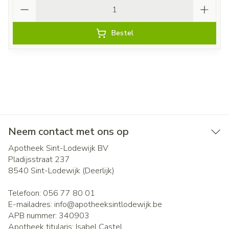
Aantal
Bestel
Neem contact met ons op
Apotheek Sint-Lodewijk BV
Pladijsstraat 237
8540
Sint-Lodewijk (Deerlijk)
Telefoon:
056 77 80 01
E-mailadres:
info@
apotheeksintlodewijk.be
APB nummer:
340903
Apotheek titularis:
Isabel Castel