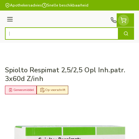
Ga naar de inhoud
Apothekersadvies
Snelle beschikbaarheid
Menu
Zoek
Product, merk, categorie...
Spiolto Respimat 2,5/2,5 Opl Inh.patr.
3x60d Z/inh
Geneesmiddel
Op voorschrift