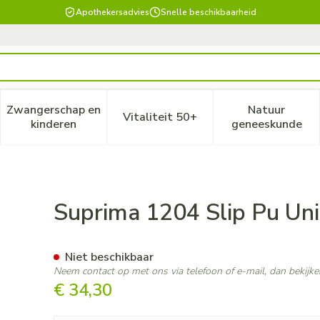
Apothekersadvies
Snelle beschikbaarheid
Zwangerschap en
Natuur
Vitaliteit 50+
, verzorging en hygiëne categorie
enu voor Dieet, voeding en vitamines categorie
Toon submenu voor Zwangerschap en kinderen ca
Toon submenu voor Vitaliteit
Toon subm
kinderen
geneeskunde
x Wit T44
Suprima 1204 Slip Pu Un
Niet beschikbaar
Neem contact op met ons via telefoon of e-mail, dan bekij
€ 34,30