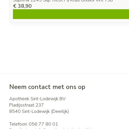
Suprima 1245 Slip Tricot Pu Kruis Unisex Wit T58
€ 38,90
Neem contact met ons op
Apotheek Sint-Lodewijk BV
Pladijsstraat 237
8540
Sint-Lodewijk (Deerlijk)
Telefoon:
056 77 80 01