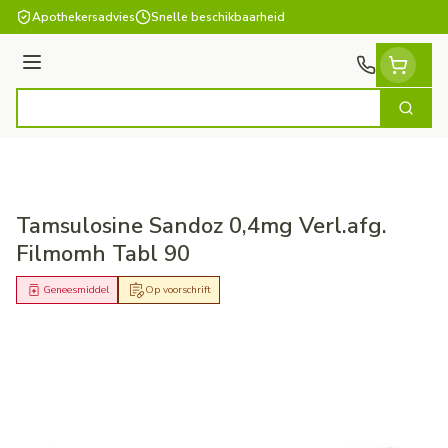
Ga naar de inhoud
Apothekersadvies
Snelle beschikbaarheid
Menu
Zoek
Product, merk, categorie...
Tamsulosine Sandoz 0,4mg Verl.afg.
Filmomh Tabl 90
Geneesmiddel
Op voorschrift