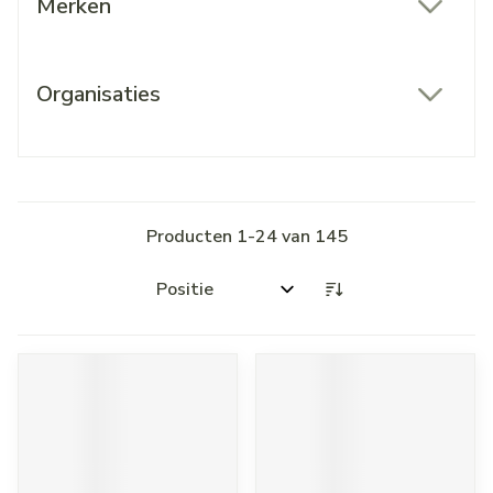
Merken
filter
Organisaties
filter
Producten
1
-
24
van
145
Sorteer op: