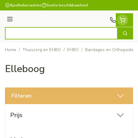
Ga naar de inhoud
Apothekersadvies
Snelle beschikbaarheid
Menu
Zoek
Product, merk, categorie...
Home
/
Thuiszorg en EHBO
/
EHBO
/
Bandages en Orthopedie -
Elleboog
Filteren
Doorgaan naar productlijst
Prijs
filter