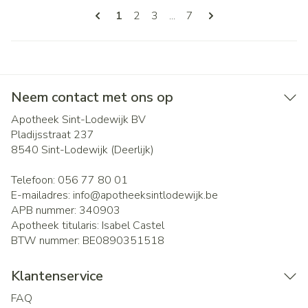
Pagina's
U lees momenteel pagina
Pagina
Pagina
Pagina
1
2
3
...
7
Neem contact met ons op
Apotheek Sint-Lodewijk BV
Pladijsstraat 237
8540
Sint-Lodewijk (Deerlijk)
Telefoon:
056 77 80 01
E-mailadres:
info@
apotheeksintlodewijk.be
APB nummer:
340903
Apotheek titularis:
Isabel Castel
BTW nummer:
BE0890351518
Klantenservice
FAQ