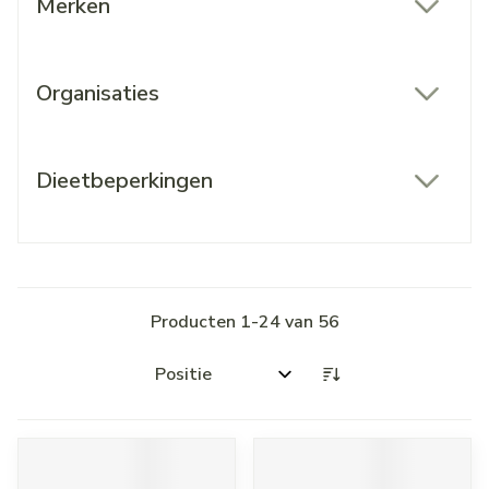
Merken
filter
Organisaties
filter
Dieetbeperkingen
filter
Producten
1
-
24
van
56
Sorteer op: