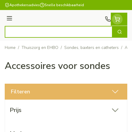
Ga naar de inhoud
Apothekersadvies
Snelle beschikbaarheid
Menu
Zoek
Product, merk, categorie...
Home
/
Thuiszorg en EHBO
/
Sondes, baxters en catheters
/
Acc
Accessoires voor sondes
Filteren
Doorgaan naar productlijst
Prijs
filter