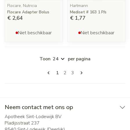
Flocare, Nutricia
Hartmann
Flocare Adapter Bolus
Mediset # 163 1 P/s
€ 2,64
€ 1,77
Niet beschikbaar
Niet beschikbaar
Toon
per pagina
Pagina's
U lees momenteel pagina
Pagina
Pagina
1
2
3
Neem contact met ons op
Apotheek Sint-Lodewijk BV
Pladijsstraat 237
8540
Sint-Lodewijk (Deerlijk)