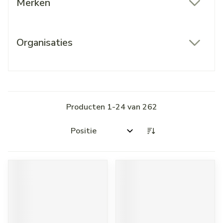
Merken
filter
Organisaties
filter
Producten
1
-
24
van
262
Sorteer op: