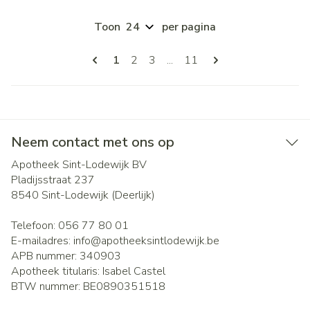
Toon
per pagina
Pagina's
U lees momenteel pagina
Pagina
Pagina
Pagina
1
2
3
...
11
Neem contact met ons op
Apotheek Sint-Lodewijk BV
Pladijsstraat 237
8540
Sint-Lodewijk (Deerlijk)
Telefoon:
056 77 80 01
E-mailadres:
info@
apotheeksintlodewijk.be
APB nummer:
340903
Apotheek titularis:
Isabel Castel
BTW nummer:
BE0890351518