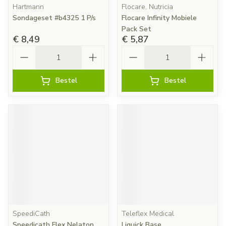
Hartmann
Flocare, Nutricia
Sondageset #b4325 1 P/s
Flocare Infinity Mobiele
Pack Set
€ 8,49
€ 5,87
Aantal
Aantal
Bestel
Bestel
SpeediCath
Teleflex Medical
Speedicath Flex Nelaton
Liquick Base