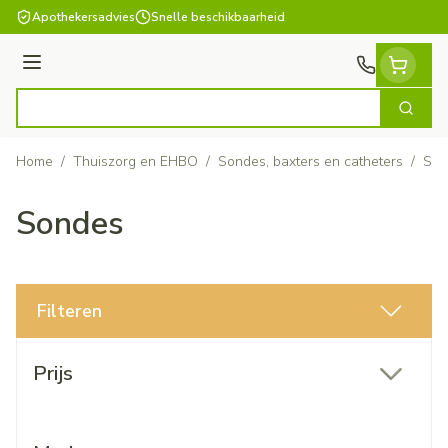
Ga naar de inhoud
Apothekersadvies
Snelle beschikbaarheid
Menu
Zoek
Product, merk, categorie...
Home
/
Thuiszorg en EHBO
/
Sondes, baxters en catheters
/
Son
Sondes
Filteren
Doorgaan naar productlijst
Prijs
filter