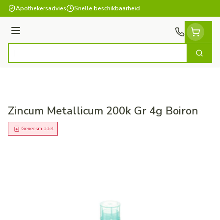
Ga naar de inhoud
Apothekersadvies
Snelle beschikbaarheid
Menu
Zoek
Product, merk, categorie...
Zincum Metallicum 200k Gr 4g Boiron
Geneesmiddel