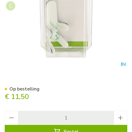
Bota Digifix Frogsplint Small
Op bestelling
€ 11,50
Aantal
Bestel