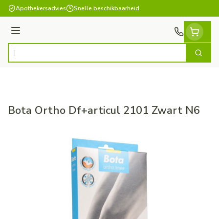
Ga naar de inhoud
Apothekersadvies
Snelle beschikbaarheid
Menu
Zoek
Product, merk, categorie...
Bota Ortho Df+articul 2101 Zwart N6