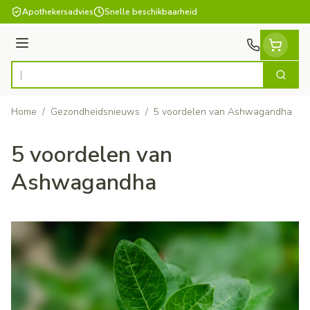
Ga naar de inhoud
Apothekersadvies
Snelle beschikbaarheid
Menu
Zoek
Product, merk, categorie...
Home
/
Gezondheidsnieuws
/
5 voordelen van Ashwagandha
5 voordelen van
Ashwagandha