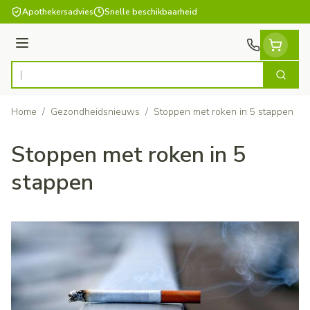
Ga naar de inhoud
Apothekersadvies
Snelle beschikbaarheid
Menu
Zoek
Product, merk, categorie...
Home
/
Gezondheidsnieuws
/
Stoppen met roken in 5 stappen
Stoppen met roken in 5
stappen