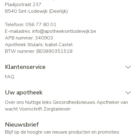
Pladijsstraat 237
8540
Sint-Lodewijk (Deerlijk)
Telefoon:
056 77 80 01
E-mailadres:
info@
apotheeksintlodewijk.be
APB nummer:
340903
Apotheek titularis:
Isabel Castel
BTW nummer:
BE0890351518
Klantenservice
FAQ
Uw apotheek
Over ons
Nuttige links
Gezondheidsnieuws
Apotheker van
wacht
Voorschrift
Zorgtarieven
Nieuwsbrief
Blijf op de hoogte van nieuwe producten en promoties