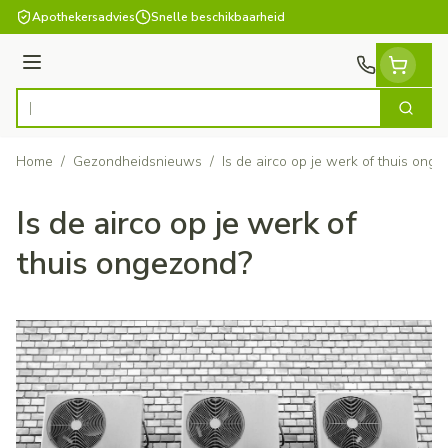
Ga naar de inhoud
Apothekersadvies
Snelle beschikbaarheid
Menu
Zoek
Product, merk, categorie...
Home
/
Gezondheidsnieuws
/
Is de airco op je werk of thuis ong
Is de airco op je werk of
thuis ongezond?