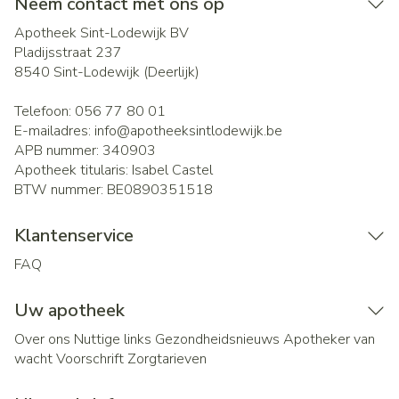
Neem contact met ons op
Apotheek Sint-Lodewijk BV
Pladijsstraat 237
8540
Sint-Lodewijk (Deerlijk)
Telefoon:
056 77 80 01
E-mailadres:
info@
apotheeksintlodewijk.be
APB nummer:
340903
Apotheek titularis:
Isabel Castel
BTW nummer:
BE0890351518
Klantenservice
FAQ
Uw apotheek
Over ons
Nuttige links
Gezondheidsnieuws
Apotheker van
wacht
Voorschrift
Zorgtarieven