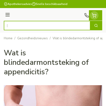
Ga naar de inhoud
Apothekersadvies
Snelle beschikbaarheid
Menu
Zoek
Product, merk, categorie...
Home
/
Gezondheidsnieuws
/
Wat is blindedarmontsteking of appe
Wat is
blindedarmontsteking of
appendicitis?