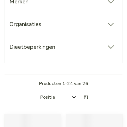
Merken
filter
Organisaties
filter
Dieetbeperkingen
filter
Producten
1
-
24
van
26
Sorteer op: