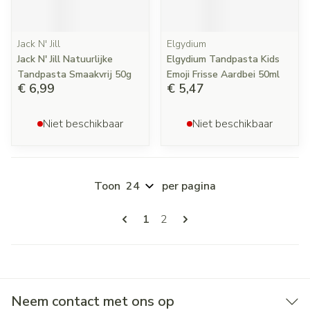
Jack N' Jill
Elgydium
Jack N' Jill Natuurlijke
Elgydium Tandpasta Kids
Tandpasta Smaakvrij 50g
Emoji Frisse Aardbei 50ml
€ 6,99
€ 5,47
Niet beschikbaar
Niet beschikbaar
Toon
per pagina
Pagina's
U lees momenteel pagina
Pagina
1
2
Neem contact met ons op