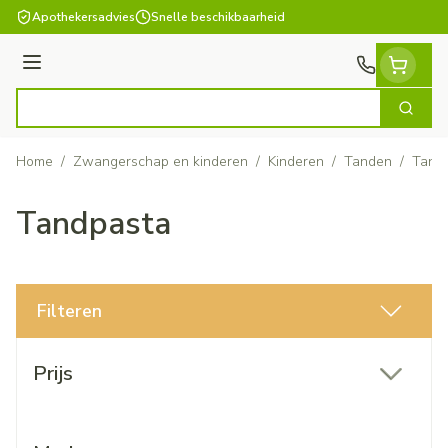
Ga naar de inhoud
Apothekersadvies
Snelle beschikbaarheid
Menu
Zoek
Product, merk, categorie...
Home
/
Zwangerschap en kinderen
/
Kinderen
/
Tanden
/
Tand
Tandpasta
Filteren
Doorgaan naar productlijst
Prijs
filter