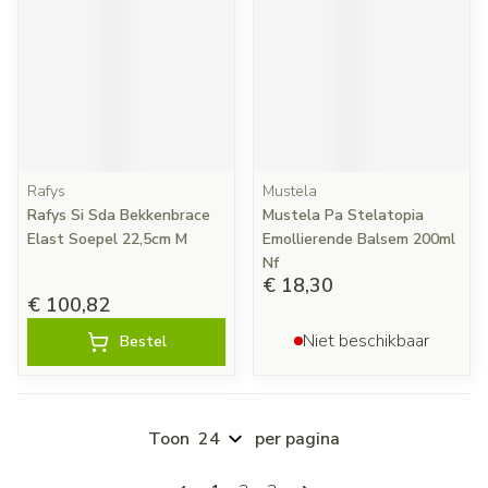
Rafys
Mustela
Rafys Si Sda Bekkenbrace
Mustela Pa Stelatopia
Elast Soepel 22,5cm M
Emollierende Balsem 200ml
Nf
€ 18,30
€ 100,82
Niet beschikbaar
Bestel
Toon
per pagina
Pagina's