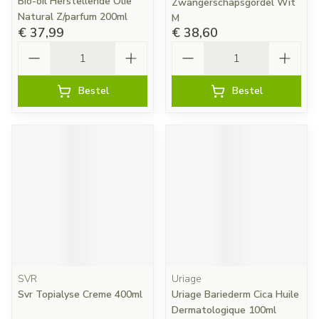
Bio-oil Herstellende Olie
Zwangerschapsgordel Wit
Natural Z/parfum 200ml
M
€ 37,99
€ 38,60
Aantal
Aantal
Bestel
Bestel
SVR
Uriage
Svr Topialyse Creme 400ml
Uriage Bariederm Cica Huile
Dermatologique 100ml