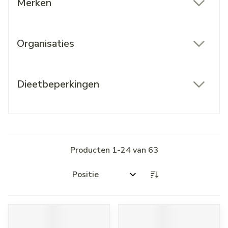
Merken
filter
Organisaties
filter
Dieetbeperkingen
filter
Producten
1
-
24
van
63
Sorteer op: