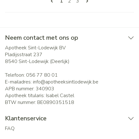
U lees momenteel pagina
Pagina
Pagina
1
2
3
Neem contact met ons op
Apotheek Sint-Lodewijk BV
Pladijsstraat 237
8540
Sint-Lodewijk (Deerlijk)
Telefoon:
056 77 80 01
E-mailadres:
info@
apotheeksintlodewijk.be
APB nummer:
340903
Apotheek titularis:
Isabel Castel
BTW nummer:
BE0890351518
Klantenservice
FAQ