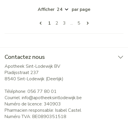
Afficher
par page
Pages
Vous lisez actuellement la page
Page
Page
Page
1
2
3
...
5
Contactez nous
Apotheek Sint-Lodewijk BV
Pladijsstraat 237
8540
Sint-Lodewijk (Deerlijk)
Téléphone:
056 77 80 01
Courriel:
info@
apotheeksintlodewijk.be
Numéro de licence:
340903
Pharmacien responsable:
Isabel Castel
Numéro TVA:
BE0890351518