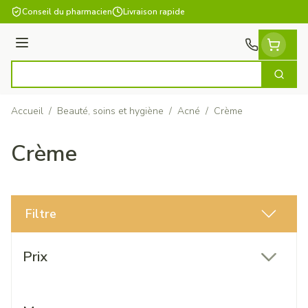
Aller au contenu
Conseil du pharmacien
Livraison rapide
Menu
Cherch
Rechercher
Accueil
/
Beauté, soins et hygiène
/
Acné
/
Crème
Crème
Filtre
Passer à la liste des produits
Prix
filter