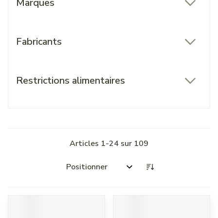
Marques
filter
Fabricants
filter
Restrictions alimentaires
filter
Articles
1
-
24
sur
109
Trier par: