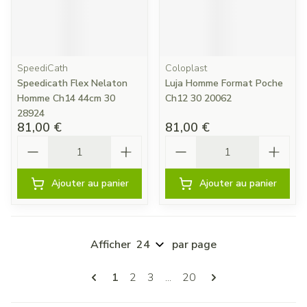
SpeediCath
Coloplast
Speedicath Flex Nelaton
Luja Homme Format Poche
Homme Ch14 44cm 30
Ch12 30 20062
28924
81,00 €
81,00 €
Quantité
Quantité
Ajouter au panier
Ajouter au panier
Afficher
par page
Pages
Vous lisez actuellement la page
Page
Page
Page
1
2
3
...
20