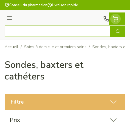
Aller au contenu
Conseil du pharmacien
Livraison rapide
Menu
Cherch
Rechercher
Accueil
/
Soins à domicile et premiers soins
/
Sondes, baxters et c
Sondes, baxters et
cathéters
Filtre
Passer à la liste des produits
Prix
filter