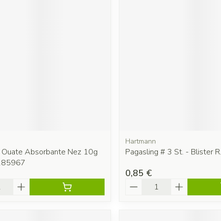
Hartmann
r Ouate Absorbante Nez 10g
Pagasling # 3 St. - Blister R
185967
0,85 €
é
Quantité