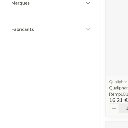
Marques
filter
Fabricants
filter
Qualiphar
Qualipha
Rempl.0
16,21 €
Quantit