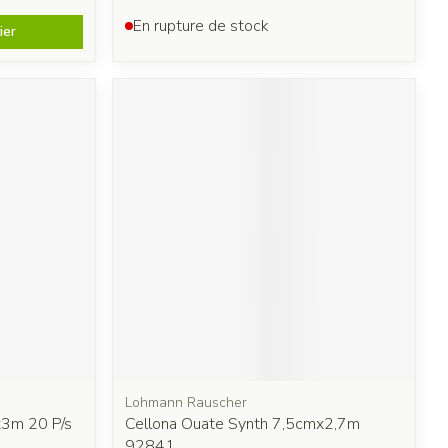
En rupture de stock
ier
Lohmann Rauscher
x3m 20 P/s
Cellona Ouate Synth 7,5cmx2,7m
92841