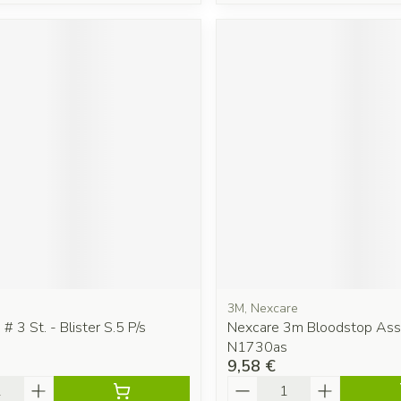
3M, Nexcare
# 3 St. - Blister S.5 P/s
Nexcare 3m Bloodstop Ass
N1730as
9,58 €
é
Quantité