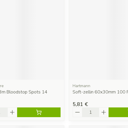
re
Hartmann
3m Bloodstop Spots 14
Soft-zellin 60x30mm 100 P
s
5,81 €
é
Quantité