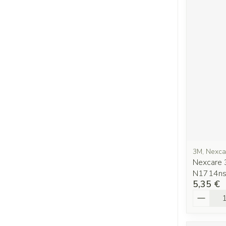
3M, Nexca
Nexcare 
N1714n
5,35 €
Quantit