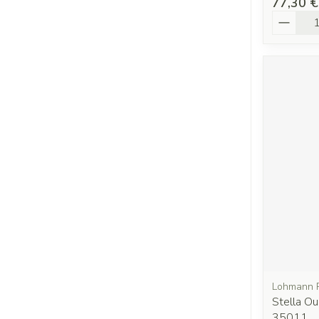
77,30 €
Quantit
Lohmann 
Stella O
35011