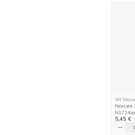
3M, Nexca
Nexcare 
N1714a
5,45 €
Quantit