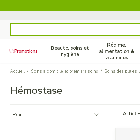
Aller au contenu
Rechercher
Régime,
Beauté, soins et
alimentation &
Promotions
Afficher le sous-menu pour la
Afficher 
hygiène
vitamines
Accueil
/
Soins à domicile et premiers soins
/
Soins des plaies
Hémostase
Passer à la liste des produits
Articl
Prix
filter