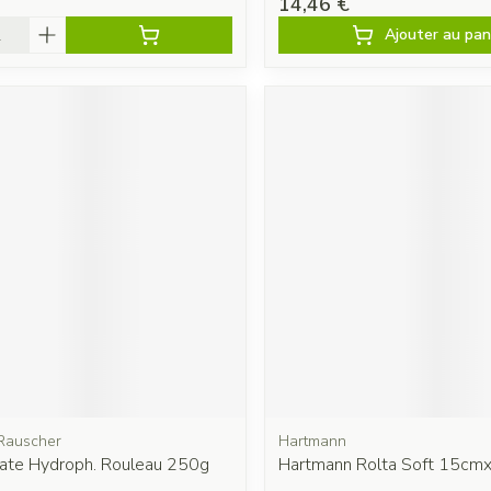
14,46 €
é
Ajouter au pan
Rauscher
Hartmann
uate Hydroph. Rouleau 250g
Hartmann Rolta Soft 15cm