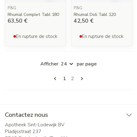
P&G
P&G
Rhumal Complet Tabl 180
Rhumal Doli Tabl 120
63,50 €
42,50 €
En rupture de stock
En rupture de stock
Afficher
par page
Pages
Vous lisez actuellement la page
Page
1
2
Contactez nous
Apotheek Sint-Lodewijk BV
Pladijsstraat 237