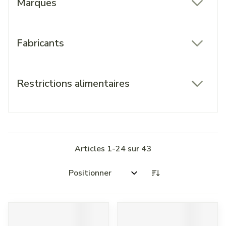
Marques
filter
Fabricants
filter
Restrictions alimentaires
filter
Articles
1
-
24
sur
43
Trier par: