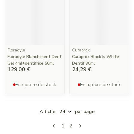
Floradyle
Curaprox
Floradyle Blanchiment Dent
Curaprox Black Is White
Gel 4ml+dentifrice 50ml
Dentif 90ml
129,00 €
24,29 €
En rupture de stock
En rupture de stock
Afficher
par page
Pages
Vous lisez actuellement la page
Page
1
2