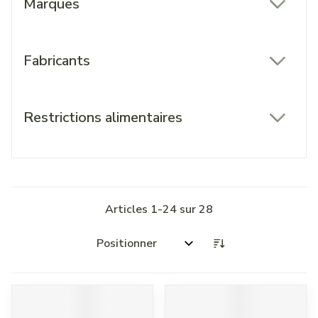
Marques
filter
Fabricants
filter
Restrictions alimentaires
filter
Articles
1
-
24
sur
28
Trier par: