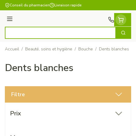
Aller au contenu
Conseil du pharmacien
Livraison rapide
Menu
Cherch
Rechercher
Accueil
/
Beauté, soins et hygiène
/
Bouche
/
Dents blanches
Dents blanches
Filtre
Passer à la liste des produits
Prix
filter