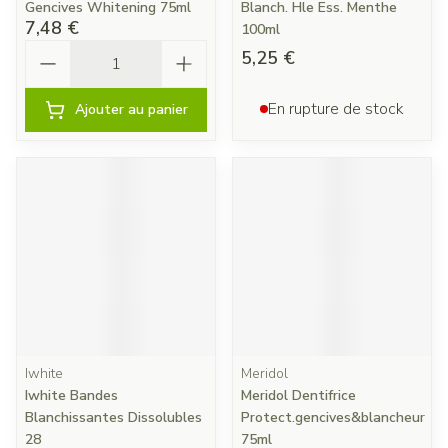
Gencives Whitening 75ml
Blanch. Hle Ess. Menthe
7,48 €
100ml
Quantité
5,25 €
En rupture de stock
Ajouter au panier
Iwhite
Meridol
Iwhite Bandes
Meridol Dentifrice
Blanchissantes Dissolubles
Protect.gencives&blancheur
28
75ml