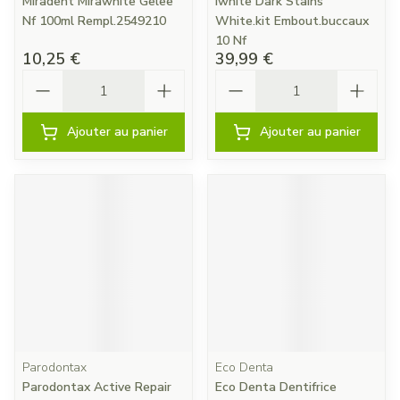
Miradent Mirawhite Gelee
Iwhite Dark Stains
Nf 100ml Rempl.2549210
White.kit Embout.buccaux
10 Nf
10,25 €
39,99 €
Quantité
Quantité
Ajouter au panier
Ajouter au panier
Parodontax
Eco Denta
Parodontax Active Repair
Eco Denta Dentifrice