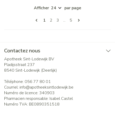
Afficher
par page
Pages
Vous lisez actuellement la page
Page
Page
Page
1
2
3
...
5
Contactez nous
Apotheek Sint-Lodewijk BV
Pladijsstraat 237
8540
Sint-Lodewijk (Deerlijk)
Téléphone:
056 77 80 01
Courriel:
info@
apotheeksintlodewijk.be
Numéro de licence:
340903
Pharmacien responsable:
Isabel Castel
Numéro TVA:
BE0890351518