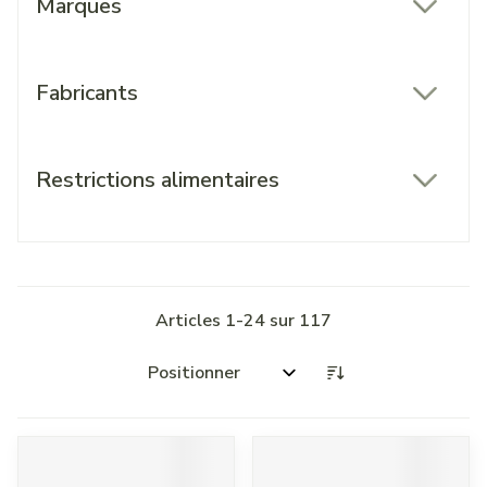
Marques
filter
Fabricants
filter
Restrictions alimentaires
filter
Articles
1
-
24
sur
117
Trier par: