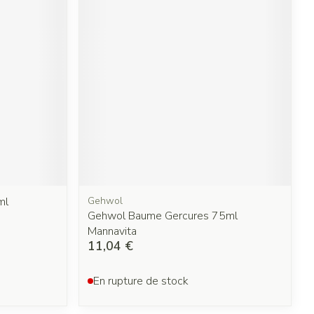
ml
Gehwol
Gehwol Baume Gercures 75ml
Mannavita
11,04 €
En rupture de stock