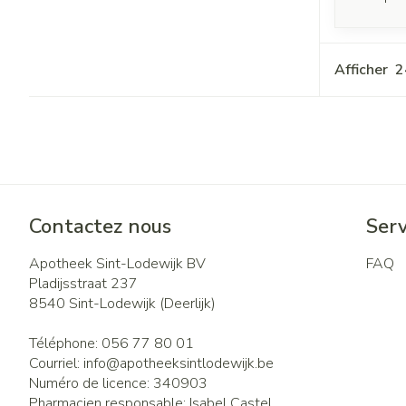
Afficher
Contactez nous
Serv
Apotheek Sint-Lodewijk BV
FAQ
Pladijsstraat 237
8540
Sint-Lodewijk (Deerlijk)
Téléphone:
056 77 80 01
Courriel:
info@
apotheeksintlodewijk.be
Numéro de licence:
340903
Pharmacien responsable:
Isabel Castel