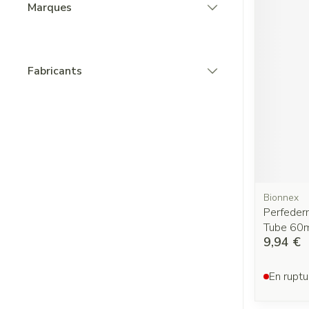
Marques
filter
Fabricants
filter
Bionnex
Perfeder
Tube 60
9,94 €
En ruptu