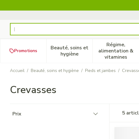
Aller au contenu
Rechercher
Régime,
Beauté, soins et
alimentation &
Promotions
Afficher le sous-menu pour la
Afficher 
hygiène
vitamines
Accueil
/
Beauté, soins et hygiène
/
Pieds et jambes
/
Crevass
Crevasses
Passer à la liste des produits
5
artic
Prix
filter