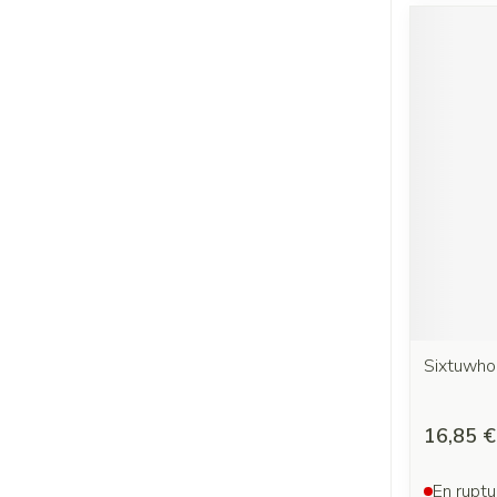
Sixtuwho
16,85 €
En ruptu