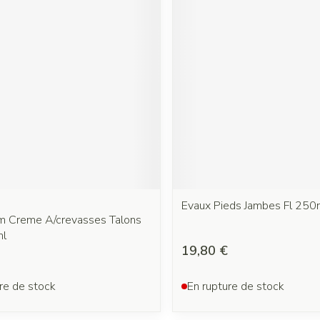
Evaux Pieds Jambes Fl 250
m Creme A/crevasses Talons
ml
19,80 €
re de stock
En rupture de stock