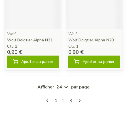
Wolf
Wolf
Wolf Doigtier Alpha N21
Wolf Doigtier Alpha N20
Ctc 1
Ctc 1
0,90 €
0,90 €
Ajouter au panier
Ajouter au panier
Afficher
par page
Pages
Vous lisez actuellement la page
Page
Page
1
2
3