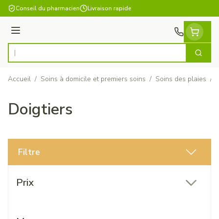
Aller au contenu
Conseil du pharmacien
Livraison rapide
Menu
Cherch
Rechercher
Accueil
/
Soins à domicile et premiers soins
/
Soins des plaies
/
Doigtiers
Filtre
Passer à la liste des produits
Prix
filter