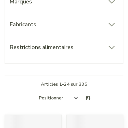
Marques
filter
Fabricants
filter
Restrictions alimentaires
filter
Articles
1
-
24
sur
395
Trier par: