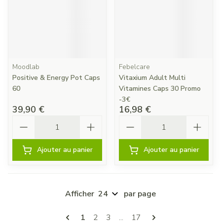
Moodlab
Febelcare
Positive & Energy Pot Caps
Vitaxium Adult Multi
60
Vitamines Caps 30 Promo
-3€
39,90 €
16,98 €
Quantité
Quantité
Ajouter au panier
Ajouter au panier
Afficher
par page
Pages
Vous lisez actuellement la page
Page
Page
Page
1
2
3
...
17