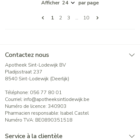
Afficher
par page
Pages
Vous lisez actuellement la page
Page
Page
Page
1
2
3
...
10
Contactez nous
Apotheek Sint-Lodewijk BV
Pladijsstraat 237
8540
Sint-Lodewijk (Deerlijk)
Téléphone:
056 77 80 01
Courriel:
info@
apotheeksintlodewijk.be
Numéro de licence:
340903
Pharmacien responsable:
Isabel Castel
Numéro TVA:
BE0890351518
Service à la clientèle