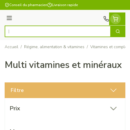
Aller au contenu
Conseil du pharmacien
Livraison rapide
Menu
Cherch
Rechercher
Accueil
/
Régime, alimentation & vitamines
/
Vitamines et complém
Multi vitamines et minéraux
Filtre
Passer à la liste des produits
Prix
filter