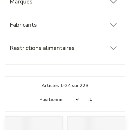
Marques
filter
Fabricants
filter
Restrictions alimentaires
filter
Articles
1
-
24
sur
223
Trier par: