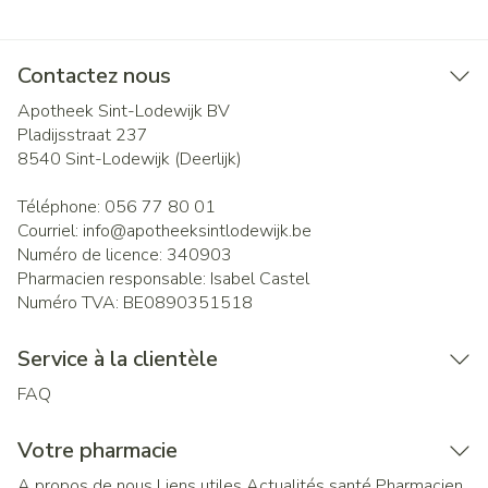
Contactez nous
Apotheek Sint-Lodewijk BV
Pladijsstraat 237
8540
Sint-Lodewijk (Deerlijk)
Téléphone:
056 77 80 01
Courriel:
info@
apotheeksintlodewijk.be
Numéro de licence:
340903
Pharmacien responsable:
Isabel Castel
Numéro TVA:
BE0890351518
Service à la clientèle
FAQ
Votre pharmacie
A propos de nous
Liens utiles
Actualités santé
Pharmacien