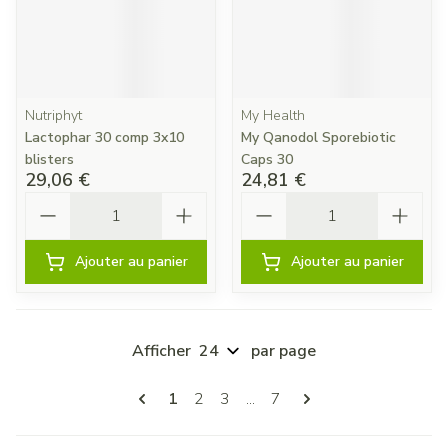
Nutriphyt
My Health
Lactophar 30 comp 3x10
My Qanodol Sporebiotic
blisters
Caps 30
29,06 €
24,81 €
Quantité
Quantité
Ajouter au panier
Ajouter au panier
Afficher
par page
Pages
Vous lisez actuellement la page
Page
Page
Page
1
2
3
...
7