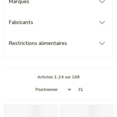
Marques
filter
Fabricants
filter
Restrictions alimentaires
filter
Articles
1
-
24
sur
168
Trier par: