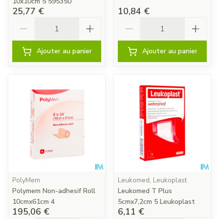
10x10cm 5 595350
25,77 €
10,84 €
Quantité
Quantité
Ajouter au panier
Ajouter au panier
PolyMem
Leukomed, Leukoplast
Polymem Non-adhesif Roll
Leukomed T Plus
10cmx61cm 4
5cmx7,2cm 5 Leukoplast
195,06 €
6,11 €