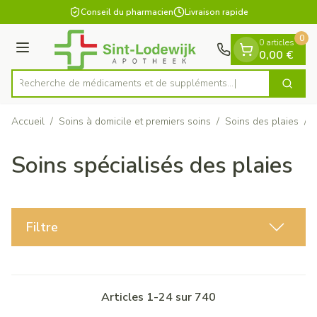
Diapositive 1 de 1
Aller au contenu
Conseil du pharmacien
Livraison rapide
0
0 articles
Menu
0,00 €
Recherche de médicaments e
Cherch
Rechercher
Accueil
/
Soins à domicile et premiers soins
/
Soins des plaies
/
Soins spécialisés des plaies
Filtre
Articles
1
-
24
sur
740