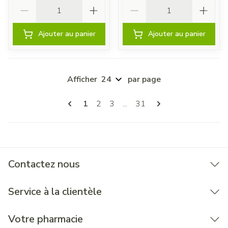
Quantité
Quantité
Ajouter au panier
Ajouter au panier
Afficher
par page
Pages
Vous lisez actuellement la page
Page
Page
Page
1
2
3
...
31
Contactez nous
Service à la clientèle
Votre pharmacie