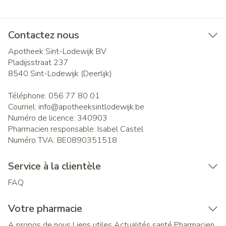
Contactez nous
Apotheek Sint-Lodewijk BV
Pladijsstraat 237
8540
Sint-Lodewijk (Deerlijk)
Téléphone:
056 77 80 01
Courriel:
info@
apotheeksintlodewijk.be
Numéro de licence:
340903
Pharmacien responsable:
Isabel Castel
Numéro TVA:
BE0890351518
Service à la clientèle
FAQ
Votre pharmacie
A propos de nous
Liens utiles
Actualités santé
Pharmacien