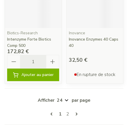
Biotics-Research
Inovance
Intenzyme Forte Biotics
Inovance Enzymes 40 Caps
Comp 500
40
172,82 €
Quantité
32,50 €
En rupture de stock
Ajouter au panier
Afficher
par page
Pages
Vous lisez actuellement la page
Page
1
2