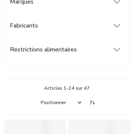
Marques
filter
Fabricants
filter
Restrictions alimentaires
filter
Articles
1
-
24
sur
47
Trier par: