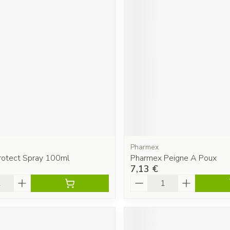
Pharmex
Protect Spray 100ml
Pharmex Peigne A Poux
7,13 €
é
Quantité