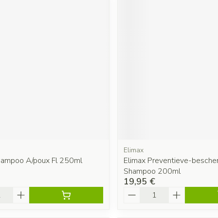
Elimax
hampoo A/poux Fl 250ml
Elimax Preventieve-besch
Shampoo 200ml
19,95 €
é
Quantité