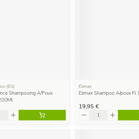
ics (EG)
Elimax
Once Shampooing A/Poux
Elimax Shampoo A/poux Fl
200Ml
19,95 €
é
Quantité