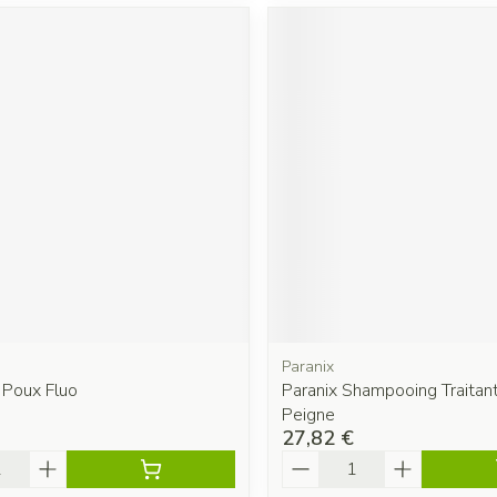
Paranix
 Poux Fluo
Paranix Shampooing Traitan
Peigne
27,82 €
é
Quantité