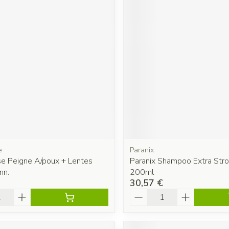
e
Paranix
se Peigne A/poux + Lentes
Paranix Shampoo Extra Str
nn.
200ml
30,57 €
é
Quantité