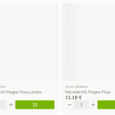
rma
ceres pharma
M3 Peigne Poux Lentes
Nitcomb M2 Peigne Poux
11,18 €
é
Quantité