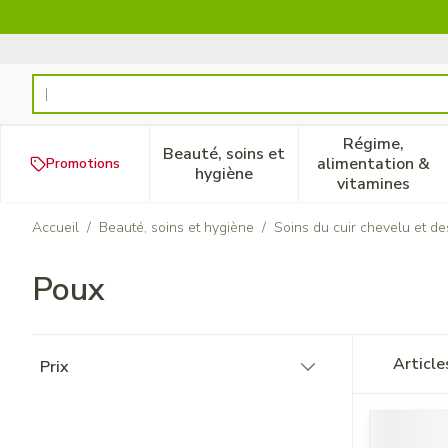
Aller au contenu
Rechercher
Régime,
Beauté, soins et
alimentation &
Promotions
Afficher le sous-menu pour la
Afficher 
hygiène
vitamines
Accueil
/
Beauté, soins et hygiène
/
Soins du cuir chevelu et d
Poux
Passer à la liste des produits
Articl
Prix
filter