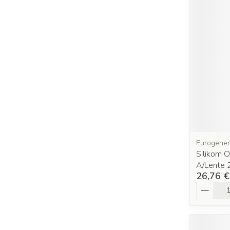
Eurogener
Silikom 
A/Lente 
26,76 €
Quantit