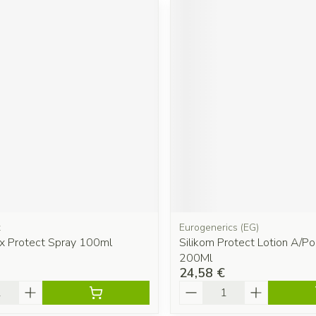
x
Eurogenerics (EG)
 Protect Spray 100ml
Silikom Protect Lotion A/P
200Ml
24,58 €
é
Quantité