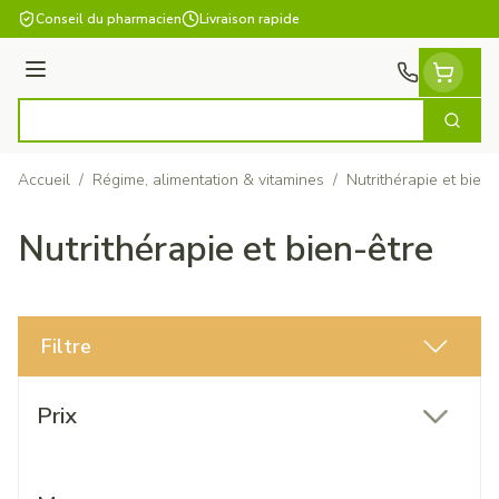
Aller au contenu
Conseil du pharmacien
Livraison rapide
Menu
Cherch
Rechercher
Accueil
/
Régime, alimentation & vitamines
/
Nutrithérapie et bien-
Nutrithérapie et bien-être
Filtre
Passer à la liste des produits
Prix
filter