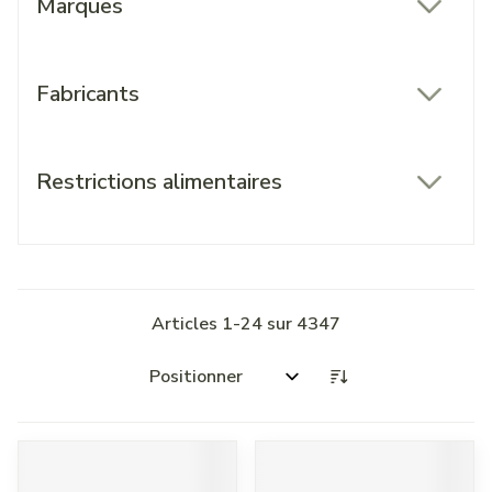
Marques
filter
Fabricants
filter
Restrictions alimentaires
filter
Articles
1
-
24
sur
4347
Trier par: