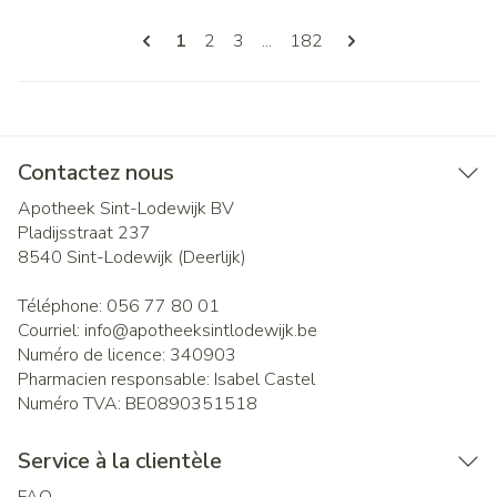
Pages
Vous lisez actuellement la page
Page
Page
Page
1
2
3
...
182
Contactez nous
Apotheek Sint-Lodewijk BV
Pladijsstraat 237
8540
Sint-Lodewijk (Deerlijk)
Téléphone:
056 77 80 01
Courriel:
info@
apotheeksintlodewijk.be
Numéro de licence:
340903
Pharmacien responsable:
Isabel Castel
Numéro TVA:
BE0890351518
Service à la clientèle