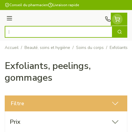
Aller au contenu
Conseil du pharmacien
Livraison rapide
Menu
Cherch
Rechercher
Accueil
/
Beauté, soins et hygiène
/
Soins du corps
/
Exfoliants,
Exfoliants, peelings,
gommages
Filtre
Passer à la liste des produits
Prix
filter