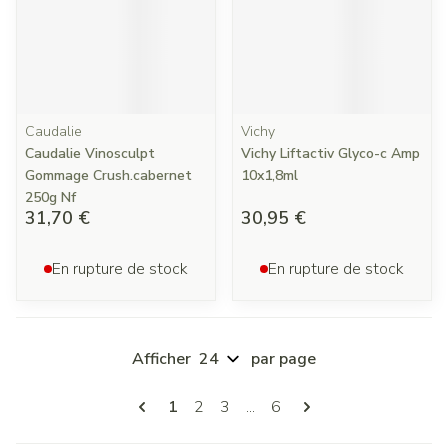
Caudalie
Vichy
Caudalie Vinosculpt
Vichy Liftactiv Glyco-c Amp
Gommage Crush.cabernet
10x1,8ml
250g Nf
31,70 €
30,95 €
En rupture de stock
En rupture de stock
Afficher
par page
Pages
Vous lisez actuellement la page
Page
Page
Page
1
2
3
...
6