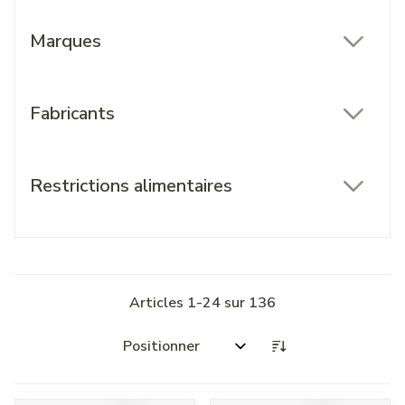
Marques
filter
Fabricants
filter
Restrictions alimentaires
filter
Articles
1
-
24
sur
136
Trier par: