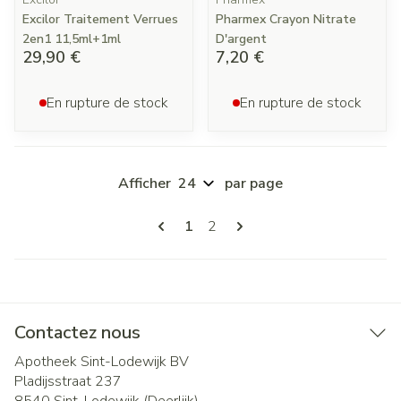
Excilor Traitement Verrues
Pharmex Crayon Nitrate
2en1 11,5ml+1ml
D'argent
29,90 €
7,20 €
En rupture de stock
En rupture de stock
Afficher
par page
Pages
Vous lisez actuellement la page
Page
1
2
Contactez nous
Apotheek Sint-Lodewijk BV
Pladijsstraat 237