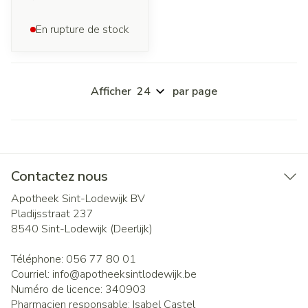
En rupture de stock
Afficher
par page
Contactez nous
Apotheek Sint-Lodewijk BV
Pladijsstraat 237
8540
Sint-Lodewijk (Deerlijk)
Téléphone:
056 77 80 01
Courriel:
info@
apotheeksintlodewijk.be
Numéro de licence:
340903
Pharmacien responsable:
Isabel Castel