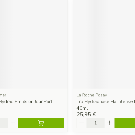
mer
La Roche Posay
ydrad Emulsion Jour Parf
Lrp Hydraphase Ha Intense
40ml
25,95 €
é
Quantité