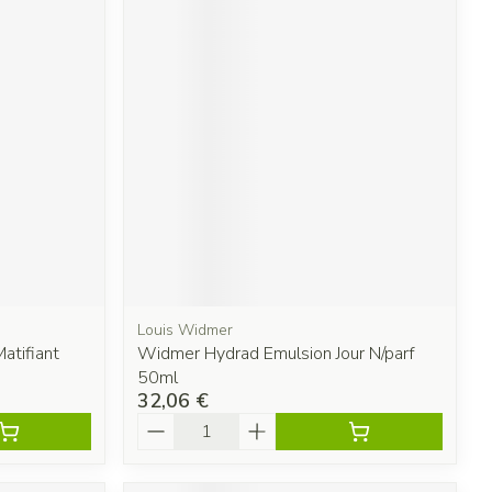
Louis Widmer
atifiant
Widmer Hydrad Emulsion Jour N/parf
50ml
32,06 €
Quantité