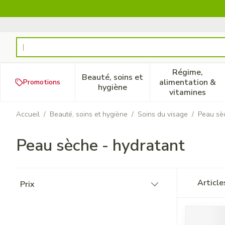
Aller au contenu
Rechercher
Régime,
Beauté, soins et
alimentation &
Promotions
Afficher le sous-menu pour la
Afficher 
hygiène
vitamines
Accueil
/
Beauté, soins et hygiène
/
Soins du visage
/
Peau sèc
Peau sèche - hydratant
Passer à la liste des produits
Articl
Prix
filter