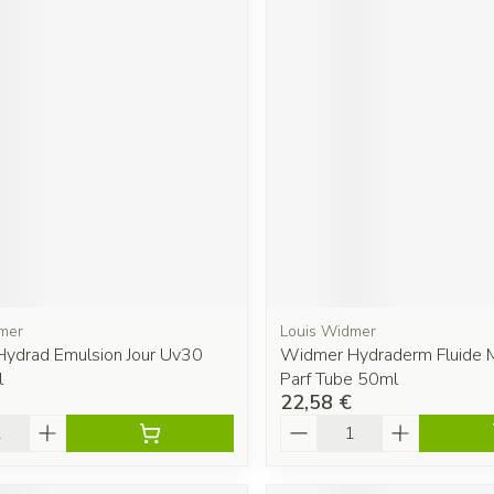
mer
Louis Widmer
ydrad Emulsion Jour Uv30
Widmer Hydraderm Fluide M
l
Parf Tube 50ml
22,58 €
é
Quantité