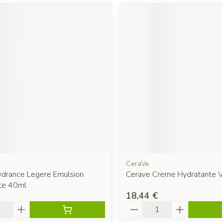
CeraVe
drance Legere Emulsion
Cerave Creme Hydratante 
te 40ml
18,44 €
é
Quantité