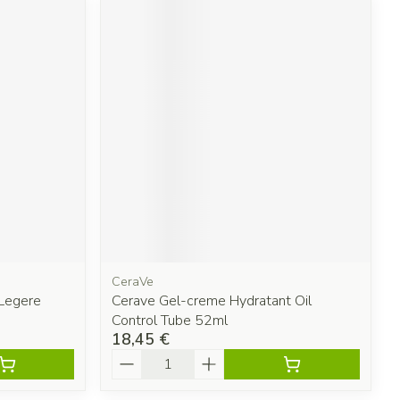
CeraVe
 Legere
Cerave Gel-creme Hydratant Oil
Control Tube 52ml
18,45 €
Quantité