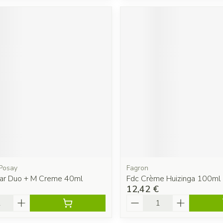
Posay
Fagron
clar Duo + M Creme 40ml
Fdc Crème Huizinga 100ml 
12,42 €
é
Quantité