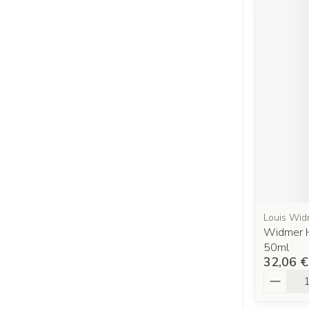
Louis Wid
Widmer H
50ml
32,06 €
Quantit