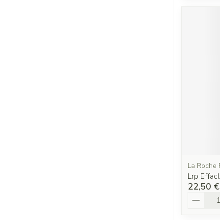
La Roche 
Lrp Effa
22,50 €
Quantit