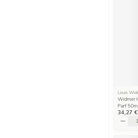
Louis Wid
Widmer H
Parf 50m
34,27 €
Quantit