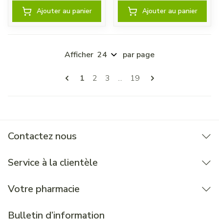
Ajouter au panier
Ajouter au panier
Afficher
par page
Pages
Vous lisez actuellement la page
Page
Page
Page
1
2
3
...
19
Contactez nous
Service à la clientèle
Votre pharmacie
Bulletin d’information