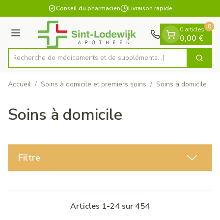
Diapositive 1 de 1
Aller au contenu
Conseil du pharmacien
Livraison rapide
0
0 articles
Menu
0,00 €
Recherche de médicaments et
Cherch
Rechercher
Accueil
/
Soins à domicile et premiers soins
/
Soins à domicile
Soins à domicile
Filtre
Articles
1
-
24
sur
454