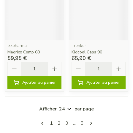
Ixxpharma
Trenker
Megrixx Comp 60
Kidcool Caps 90
59,95 €
65,90 €
Quantité
Quantité
Ajouter au panier
Ajouter au panier
Afficher
par page
Pages
Vous lisez actuellement la page
Page
Page
Page
1
2
3
...
5