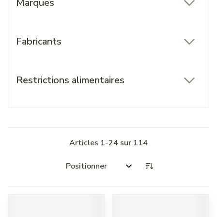
Marques
filter
Fabricants
filter
Restrictions alimentaires
filter
Articles
1
-
24
sur
114
Trier par: