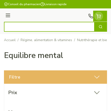
Aller au contenu
Conseil du pharmacien
Livraison rapide
Menu
Cherch
Rechercher
Accueil
/
Régime, alimentation & vitamines
/
Nutrithérapie et bien-
Equilibre mental
Filtre
Passer à la liste des produits
Prix
filter