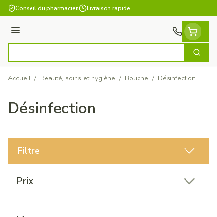
Aller au contenu
Conseil du pharmacien
Livraison rapide
Menu
Cherch
Rechercher
Accueil
/
Beauté, soins et hygiène
/
Bouche
/
Désinfection
Désinfection
Filtre
Passer à la liste des produits
Prix
filter